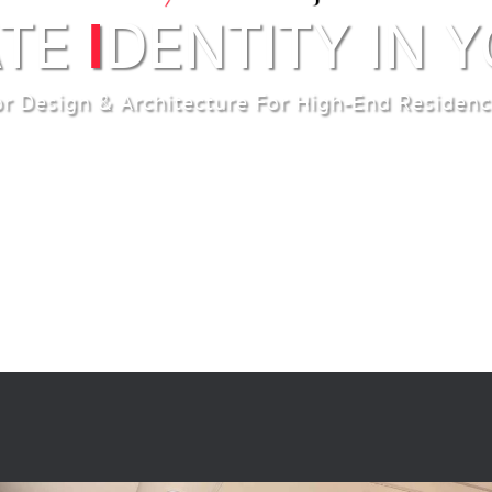
ATE
I
DENTITY IN 
or Design & Architecture For High-End Residenc