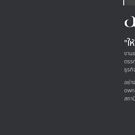
"ใ
งานข
ตรรก
ธุรกิ
อย่า
owne
สถาป