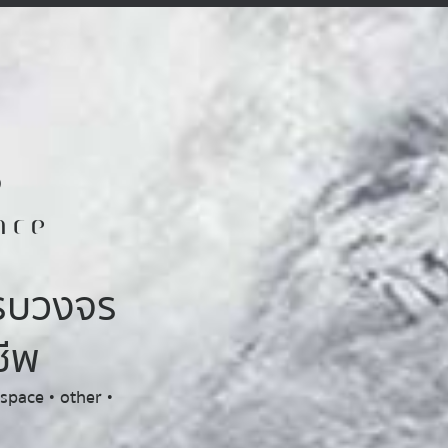
s
nce
รบวงจร
ชีพ
 space • other •