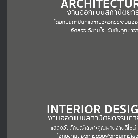
ARCHITECTU
งานออกแบบสถาปัตยก
โดยทีมสถาปนิกและทีมวิศวกรระดับมืออ
จัดสรรได้ตามใจ เข้มข้นทุกตารา
INTERIOR DESI
งานออกแบบสถาปัตยกรรมภา
แสดงอัตลักษณ์เฉพาะคุณผ่านงานดีไซน์
โจทย์ตามต้องการด้วยฟังก์ชันการใช้ง