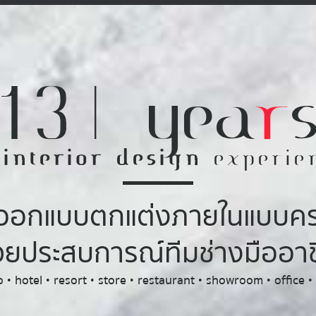
13
| yea
r
f
interior design
experie
รออกแบบตกแต่งภายในแบบค
วยประสบการณ์ทีมช่างมืออา
• hotel • resort • store • restaurant • showroom • office •