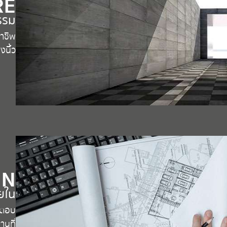
RE
รรม
าชีพ
งนิ้ว
GN
ยใน
 ตอบ
านที่