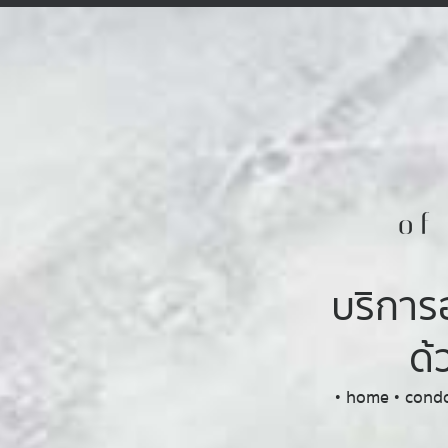
o
บริกา
ด้
• home • condo 