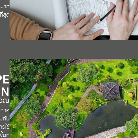
ด้มาก
ที่สุด
PE
GN
เวณ
ากาศ
ปกับ
รใช้
้นที่