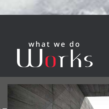
what we do
W
O
Rks