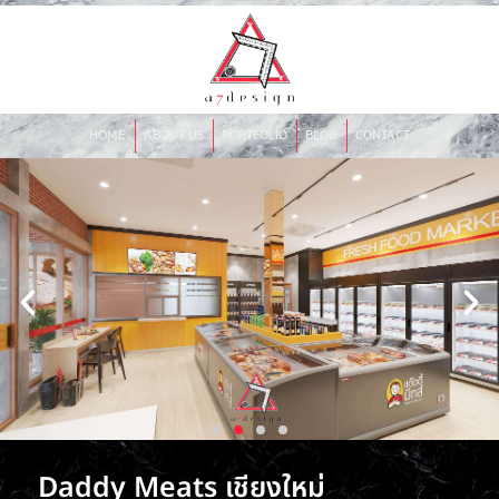
HOME
ABOUT US
PORTFOLIO
BLOG
CONTACT
Daddy Meats เชียงใหม่