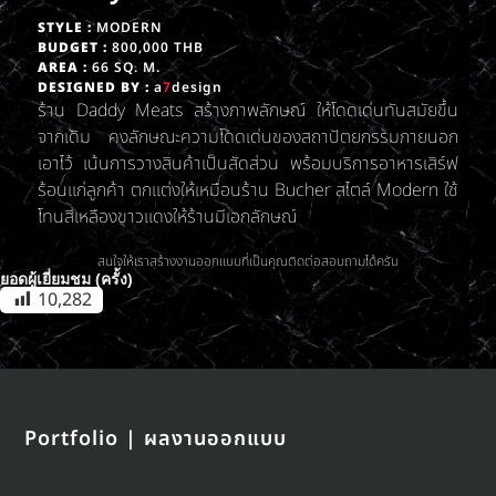
STYLE :
MODERN
BUDGET :
800,000 THB
AREA :
66 SQ. M.
DESIGNED BY :
a
7
design
ร้าน Daddy Meats สร้างภาพลักษณ์ ให้โดดเด่นทันสมัยขึ้น
จากเดิม คงลักษณะความโดดเด่นของสถาปัตยกรรมภายนอก
เอาไว้ เน้นการวางสินค้าเป็นสัดส่วน พร้อมบริการอาหารเสิร์ฟ
ร้อนแก่ลูกค้า ตกแต่งให้เหมือนร้าน Bucher สไตล์ Modern ใช้
โทนสีเหลืองขาวแดงให้ร้านมีเอกลักษณ์
สนใจให้เราสร้างงานออกแบบที่เป็นคุณติดต่อสอบถามได้ครับ
ยอดผู้เยี่ยมชม (ครั้ง)
10,282
Portfolio | ผลงานออกแบบ